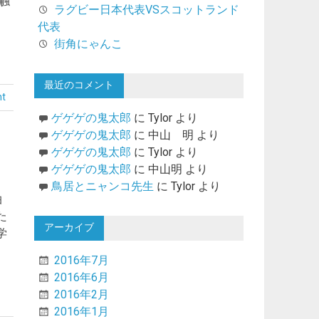
触
ラグビー日本代表VSスコットランド
代表
街角にゃんこ
最近のコメント
nt
ゲゲゲの鬼太郎
に
Tylor
より
ゲゲゲの鬼太郎
に
中山 明
より
ゲゲゲの鬼太郎
に
Tylor
より
ゲゲゲの鬼太郎
に
中山明
より
鳥居とニャンコ先生
に
Tylor
より
泊
た
アーカイブ
学
2016年7月
2016年6月
2016年2月
2016年1月