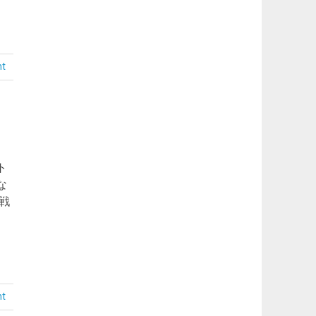
nt
ト
な
戦
nt