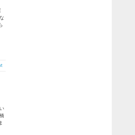
屋
な
ら
nt
い
橋
ま