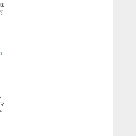
味
何
s
部
マ
キ