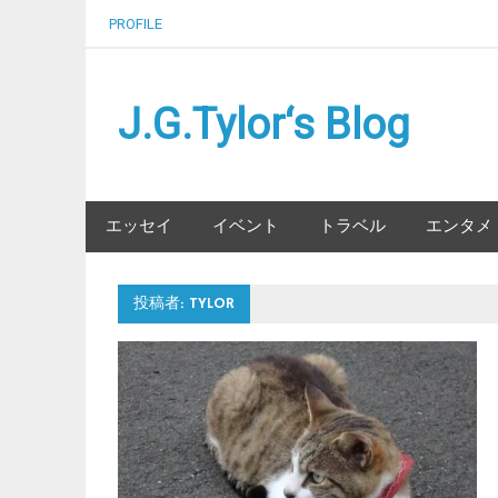
Skip
PROFILE
to
content
J.G.Tylor‘s Blog
エッセイ
イベント
トラベル
エンタメ
投稿者:
TYLOR