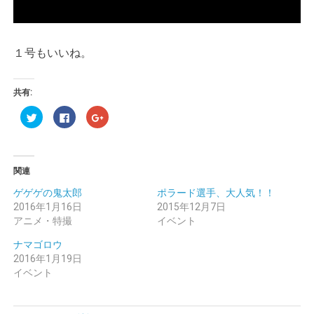
１号もいいね。
共有:
ク
Facebook
ク
リ
で
リ
ッ
共
ッ
ク
有
ク
し
す
し
て
る
て
Twitter
に
Google+
関連
で
は
で
共
ク
共
有
リ
有
ゲゲゲの鬼太郎
ポラード選手、大人気！！
(新
ッ
(新
2016年1月16日
し
ク
し
2015年12月7日
い
し
い
アニメ・特撮
イベント
ウ
て
ウ
ィ
く
ィ
ン
だ
ン
ナマゴロウ
ド
さ
ド
ウ
い
ウ
2016年1月19日
で
(新
で
イベント
開
し
開
き
い
き
ま
ウ
ま
す)
ィ
す)
ン