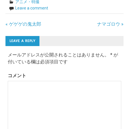
ド
アニメ・特撮
ウ
で
Leave a comment
開
き
ま
す)
« ゲゲゲの鬼太郎
ナマゴロウ »
投
稿
LEAVE A REPLY
ナ
メールアドレスが公開されることはありません。
*
が
ビ
付いている欄は必須項目です
ゲ
コメント
ー
シ
ョ
ン